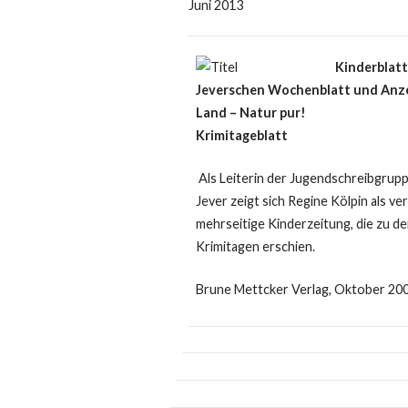
Juni 2013
Kinderblatt
Jeverschen Wochenblatt und Anzei
Land – Natur pur!
Krimitageblatt
Als Leiterin der Jugendschreibgru
Jever zeigt sich Regine Kölpin als ve
mehrseitige Kinderzeitung, die zu d
Krimitagen erschien.
Brune Mettcker Verlag, Oktober 200