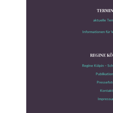
TERMI
aktuelle Te
Informationen für 
REGINE KÖ
Regine Kölpin – Schr
Publikatio
Pressefot
Kontak
Impress