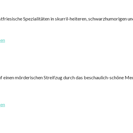
tfriesische Spezialitäten in skurril-heiteren, schwarzhumorigen 
nen
 einen mörderischen Streifzug durch das beschaulich-schöne Mec
nen