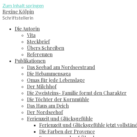
Zum Inhalt springen
Regine Kölpin
Schriftstellerin
Die Autorin
Vita
Steckbrief
Übers Schreiben
Referenzen
Publikationen
Das Seebad am Nordseestrand
Die Hebammensaga
Omas für jede Lebenslage
Der Milchhof
Die Zweisteins- Familie formt den Charakter
Die Töchter der Kornmühle
Das Haus am Deich
Der Nordseehof
Ferienzeit und Glücksgefühle
Ferienzeit und Glücksgefühle jetzt vollstän
Die Farben der Provence