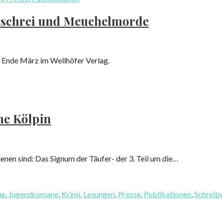
schrei und Meuchelmorde
n Ende März im Wellhöfer Verlag.
ne Kölpin
ienen sind: Das Signum der Täufer- der 3. Teil um die…
ne
,
Jugendromane
,
Krimi
,
Lesungen
,
Presse
,
Publikationen
,
Schreib