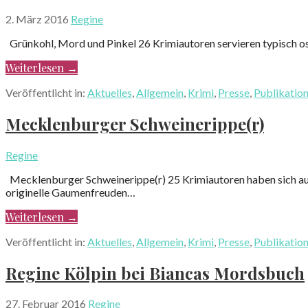
2. März 2016
Regine
Grünkohl, Mord und Pinkel 26 Krimiautoren servieren typisch os
Weiterlesen →
Veröffentlicht in:
Aktuelles
,
Allgemein
,
Krimi
,
Presse
,
Publikatio
Mecklenburger Schweinerippe(r)
Regine
Mecklenburger Schweinerippe(r) 25 Krimiautoren haben sich auf
originelle Gaumenfreuden…
Weiterlesen →
Veröffentlicht in:
Aktuelles
,
Allgemein
,
Krimi
,
Presse
,
Publikatio
Regine Kölpin bei Biancas Mordsbuch
27. Februar 2016
Regine