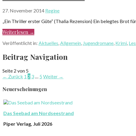
27. November 2014
Regine
„Ein Thriller erster Güte“ (Thalia Rezension) Ein belegtes Brot 
Weiterlesen →
Veröffentlicht in:
Aktuelles
,
Allgemein
,
Jugendromane
,
Krimi
,
Les
Beitrag Navigation
Seite 2 von 5
← Zurück
1
2
3
…
5
Weiter →
Neuerscheinungen
Das Seebad am Nordseestrand
Piper Verlag, Juli 2026