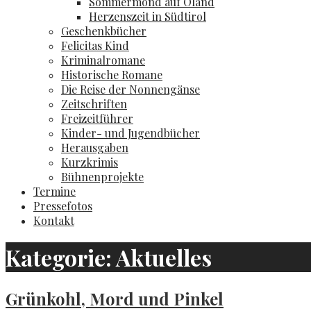
Sommermond auf Öland
Herzenszeit in Südtirol
Geschenkbücher
Felicitas Kind
Kriminalromane
Historische Romane
Die Reise der Nonnengänse
Zeitschriften
Freizeitführer
Kinder- und Jugendbücher
Herausgaben
Kurzkrimis
Bühnenprojekte
Termine
Pressefotos
Kontakt
Kategorie: Aktuelles
Grünkohl, Mord und Pinkel